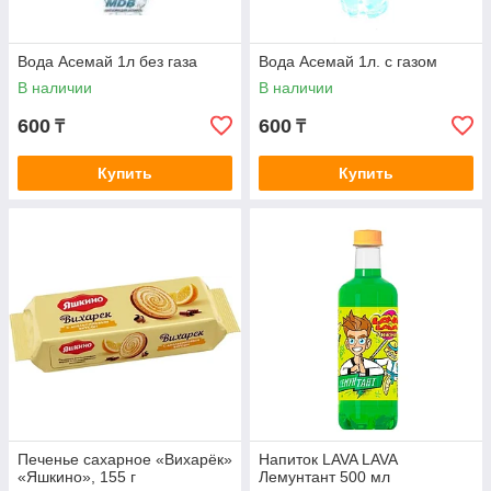
Вода Асемай 1л без газа
Вода Асемай 1л. с газом
В наличии
В наличии
600
600
₸
₸
Купить
Купить
Печенье сахарное «Вихарёк»
Напиток LAVA LAVA
«Яшкино», 155 г
Лемунтант 500 мл