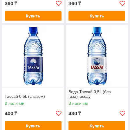
360
360
₸
₸
Купить
Купить
Вода Тассай 0,5L (без
Тассай 0,5L (с газом)
газа)Tassay
В наличии
В наличии
400
430
₸
₸
Купить
Купить