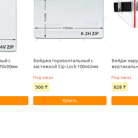
ый с
Бейджи горизонтальный с
Бейдж нару
 70х90мм
застежкой Zip-Lock 100х62мм
вертикаль
Под заказ
Под заказ
500 ₸
828 ₸
Купить