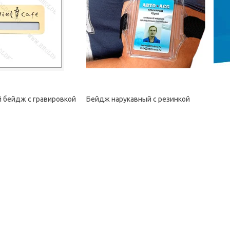
 бейдж с гравировкой
Бейдж нарукавный с резинкой