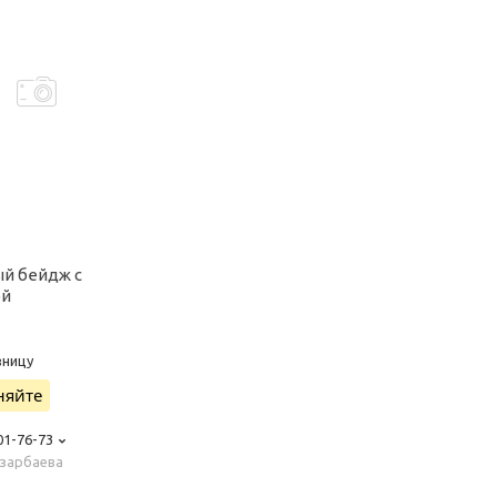
й бейдж с
ой
зницу
няйте
01-76-73
азарбаева