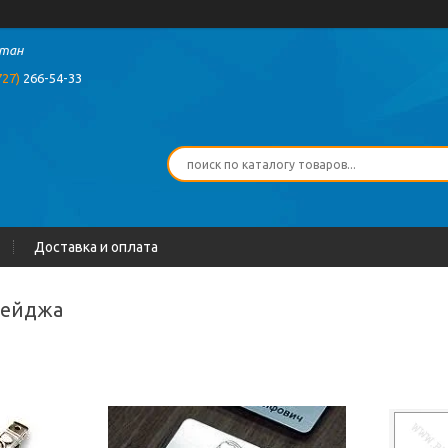
стан
727)
266-54-33
Доставка и оплата
бейджа