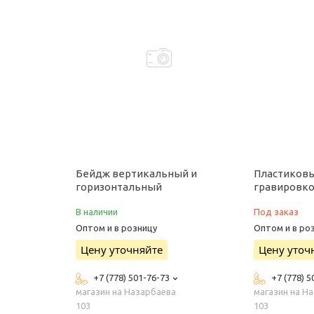
Бейдж вертикальный и
Пластиковы
горизонтальный
гравировк
В наличии
Под заказ
Оптом и в розницу
Оптом и в ро
Цену уточняйте
Цену уточ
+7 (778) 501-76-73
+7 (778) 5
магазин на Назарбаева
магазин на Н
103
103