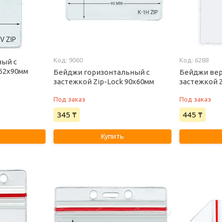
9060
6288
ый с
 62х90мм
Бейджи горизонтальный с
Бейджи вер
застежкой Zip-Lock 90х60мм
застежкой 
Под заказ
Под заказ
345 ₸
445 ₸
Купить