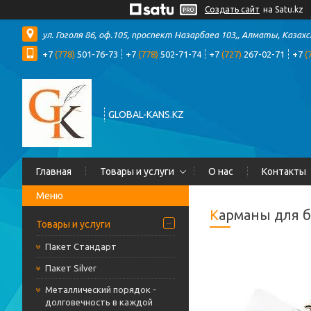
Создать сайт
на Satu.kz
ул. Гоголя 86, оф.105, проспект Назарбаеа 103,, Алматы, Казах
+7
(778)
501-76-73
+7
(778)
502-71-74
+7
(727)
267-02-71
+7
(
GLOBAL-KANS.KZ
Главная
Товары и услуги
О нас
Контакты
Карманы для 
Товары и услуги
Пакет Стандарт
Пакет Silver
Металлический порядок -
долговечность в каждой