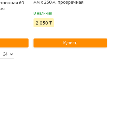
мм х 250 м, прозрачная
овочная 60
ная
В наличии
2 050 ₸
Купить