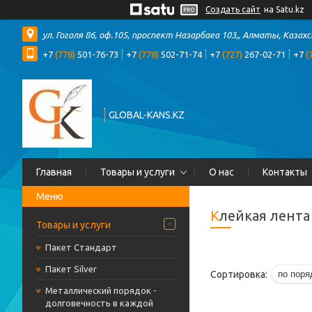
Создать сайт
на Satu.kz
ул. Гоголя 86, оф.105, проспект Назарбаеа 103,, Алматы, Казах
+7
(778)
501-76-73
+7
(778)
502-71-74
+7
(727)
267-02-71
+7
(
GLOBAL-KANS.KZ
Главная
Товары и услуги
О нас
Контакты
Клейкая лента
Товары и услуги
Пакет Стандарт
Пакет Silver
Металлический порядок -
долговечность в каждой