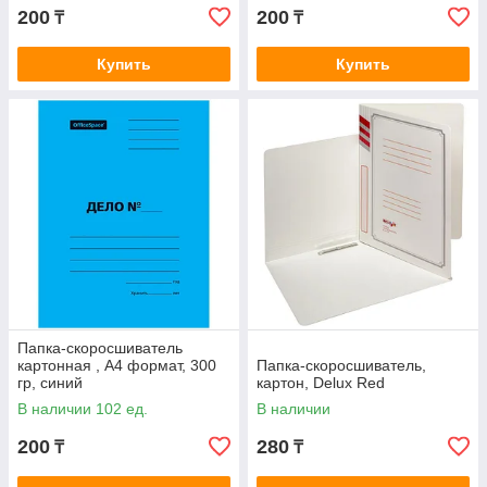
200
200
₸
₸
Купить
Купить
Папка-скоросшиватель
картонная , А4 формат, 300
Папка-скоросшиватель,
гр, синий
картон, Delux Red
В наличии 102 ед.
В наличии
200
280
₸
₸