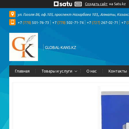
Создать сайт
на Satu.kz
ул. Гоголя 86, оф.105, проспект Назарбаеа 103,, Алматы, Казах
+7
(778)
501-76-73
+7
(778)
502-71-74
+7
(727)
267-02-71
+7
(
GLOBAL-KANS.KZ
Главная
Товары и услуги
О нас
Контакты