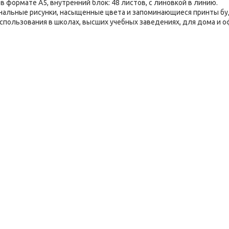
 формате А5, внутренний блок: 48 листов, с линовкой в линию.
инальные рисунки, насыщенные цвета и запоминающиеся принты б
пользования в школах, высших учебных заведениях, для дома и о