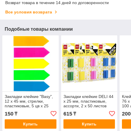
Возврат товара в течение 14 дней по договоренности
Все условия возврата
Подобные товары компании
Закладки клейкие "Basy",
Закладки клейкие DELI 44
Клей
12 х 45 мм, стрелки,
х 25 мм, пластиковые,
76 х
пластиковые, 5 цв х 25
ассорти, 2 х 50 листов
100 
листов
150
615
200
₸
₸
Купить
Купить