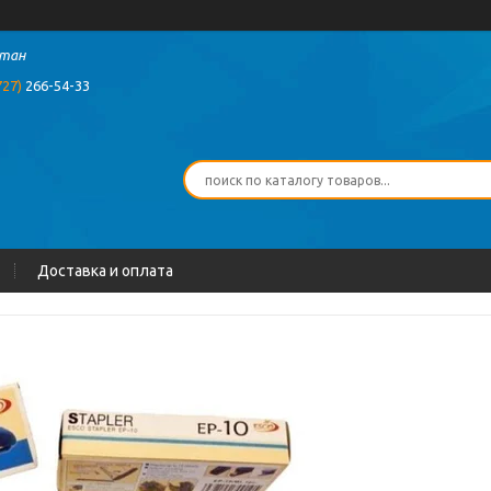
стан
727)
266-54-33
Доставка и оплата