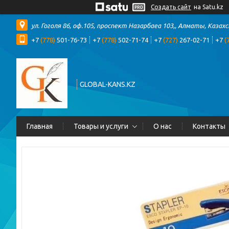
Создать сайт
на Satu.kz
ул. Гоголя 86, оф.105, проспект Назарбаеа 103,, Алматы, Казах
+7
(778)
501-76-73
+7
(778)
502-71-74
+7
(727)
267-02-71
+7
(
GLOBAL-KANS.KZ
Главная
Товары и услуги
О нас
Контакты