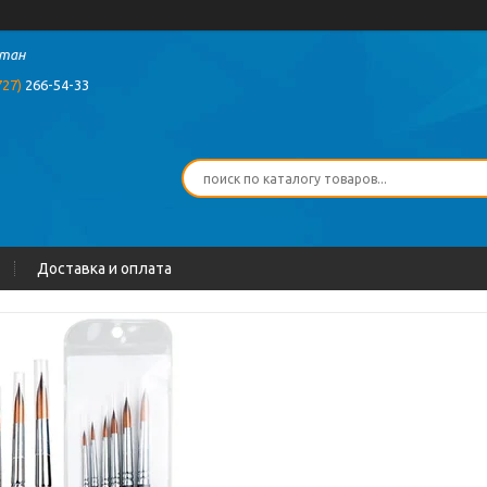
стан
727)
266-54-33
Доставка и оплата