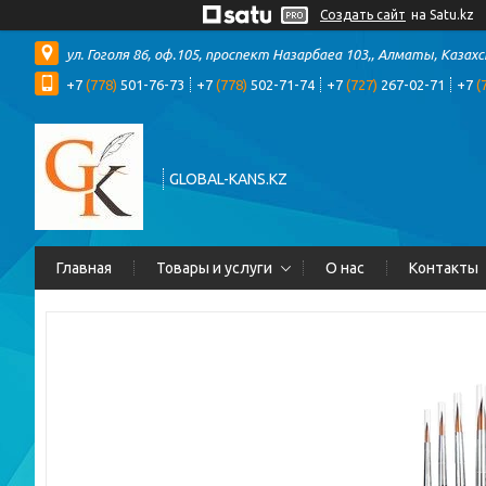
Создать сайт
на Satu.kz
ул. Гоголя 86, оф.105, проспект Назарбаеа 103,, Алматы, Казах
+7
(778)
501-76-73
+7
(778)
502-71-74
+7
(727)
267-02-71
+7
(
GLOBAL-KANS.KZ
Главная
Товары и услуги
О нас
Контакты