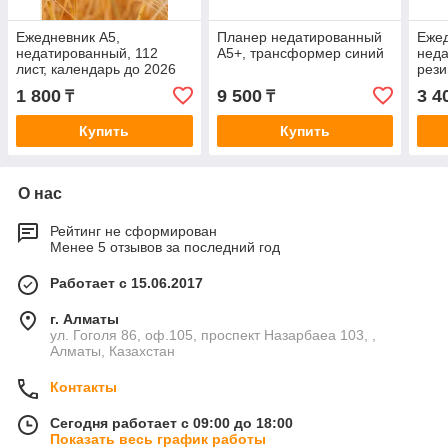
Ежедневник А5,
Планер недатированный
Ежед
недатированный, 112
А5+, трансформер синий
нед
лист, календарь до 2026
рези
года, Поле
1 800
9 500
3 4
₸
₸
Купить
Купить
О нас
Рейтинг не сформирован
Менее 5 отзывов за последний год
Работает с 15.06.2017
г. Алматы
ул. Гоголя 86, оф.105, проспект Назарбаеа 103, ,
Алматы, Казахстан
Контакты
Сегодня работает с 09:00 до 18:00
Показать весь график работы