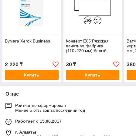
Бумага Xerox Business
Конверт Е65 Ряжская
Ватм
печатная фабрика
черт
(110х220 мм) белый,
мм, 
удаляемая лента
2 220
30
380
₸
₸
Купить
Купить
О нас
Рейтинг не сформирован
Менее 5 отзывов за последний год
Работает с 15.06.2017
г. Алматы