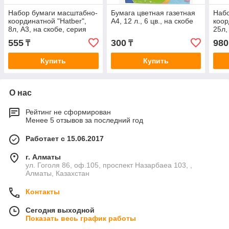
Набор бумаги масштабно-
Бумага цветная газетная
Набо
координатной "Hatber",
А4, 12 л., 6 цв., на скобе
коор
8л, А3, на скобе, серия
25л,
"Голубая сетка"
скле
555
300
980
₸
₸
сетк
Купить
Купить
О нас
Рейтинг не сформирован
Менее 5 отзывов за последний год
Работает с 15.06.2017
г. Алматы
ул. Гоголя 86, оф.105, проспект Назарбаеа 103, ,
Алматы, Казахстан
Контакты
Сегодня выходной
Показать весь график работы