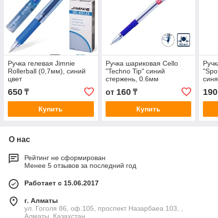
Ручка гелевая Jimnie
Ручка шариковая Cello
Ручк
Rollerball (0,7мм), синий
"Techno Tip" синий
"Spo
цвет
стержень, 0.6мм
син
650
160
190
₸
от
₸
Купить
Купить
О нас
Рейтинг не сформирован
Менее 5 отзывов за последний год
Работает с 15.06.2017
г. Алматы
ул. Гоголя 86, оф.105, проспект Назарбаеа 103, ,
Алматы, Казахстан