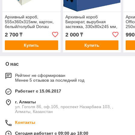
Архивный короб,
Архивный короб
Архи
555x360x315мм, картон,
Бюрократ, вырубная
Offi
белый/голубый Donau
застежка, 330x80x245 мм,
250x
800 мкм, пластик, синяя
микр
2 700
2 000
990
₸
₸
Купить
Купить
О нас
Рейтинг не сформирован
Менее 5 отзывов за последний год
Работает с 15.06.2017
г. Алматы
ул. Гоголя 86, оф.105, проспект Назарбаеа 103, ,
Алматы, Казахстан
Контакты
Сегодня работает с 09:00 до 18:00