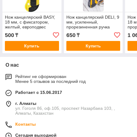
Нож канцелярский BASY,
Нож канцелярский DELI, 9
Нож 
18 мм, с фиксатором,
мм, усиленный,
18 м
желтый, европодвес
прорезиненная ручка
прор
500
650
1 0
₸
₸
Купить
Купить
О нас
Рейтинг не сформирован
Менее 5 отзывов за последний год
Работает с 15.06.2017
г. Алматы
ул. Гоголя 86, оф.105, проспект Назарбаеа 103, ,
Алматы, Казахстан
Контакты
Сегодня выходной