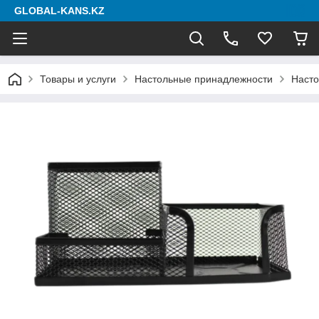
GLOBAL-KANS.KZ
Товары и услуги
Настольные принадлежности
Наст