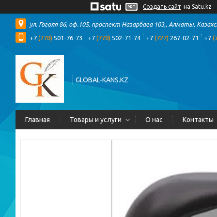
Создать сайт
на Satu.kz
ул. Гоголя 86, оф.105, проспект Назарбаеа 103,, Алматы, Казах
+7
(778)
501-76-73
+7
(778)
502-71-74
+7
(727)
267-02-71
+7
(
GLOBAL-KANS.KZ
Главная
Товары и услуги
О нас
Контакты