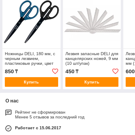
Ножницы DELI, 180 мм, с
Лезвия запасные DELI для
Лезв
черным лезвием,
канцелярских ножей, 9 мм
канц
пластиковые ручки, цвет
(10 шт/упак)
мм (
ассорти
850
450
600
₸
₸
Купить
Купить
О нас
Рейтинг не сформирован
Менее 5 отзывов за последний год
Работает с 15.06.2017