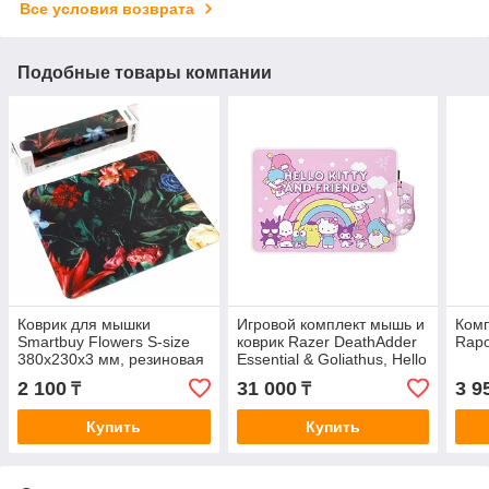
Все условия возврата
Подобные товары компании
Коврик для мышки
Игровой комплект мышь и
Ком
Smartbuy Flowers S-size
коврик Razer DeathAdder
Rap
380х230х3 мм, резиновая
Essential & Goliathus, Hello
основа+тканевая
Kitty and Friends Editi
2 100
31 000
3 9
₸
₸
поверхность.
Купить
Купить