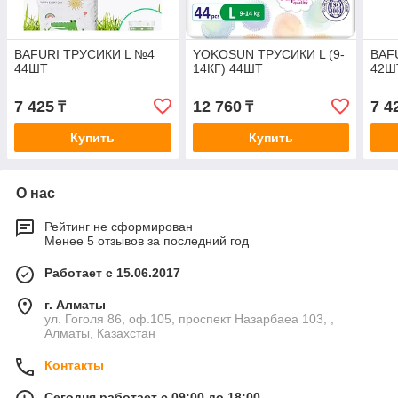
BAFURI ТРУСИКИ L №4
YOKOSUN ТРУСИКИ L (9-
BAF
44ШТ
14КГ) 44ШТ
42Ш
7 425
12 760
7 4
₸
₸
Купить
Купить
О нас
Рейтинг не сформирован
Менее 5 отзывов за последний год
Работает с 15.06.2017
г. Алматы
ул. Гоголя 86, оф.105, проспект Назарбаеа 103, ,
Алматы, Казахстан
Контакты
Сегодня работает с 09:00 до 18:00