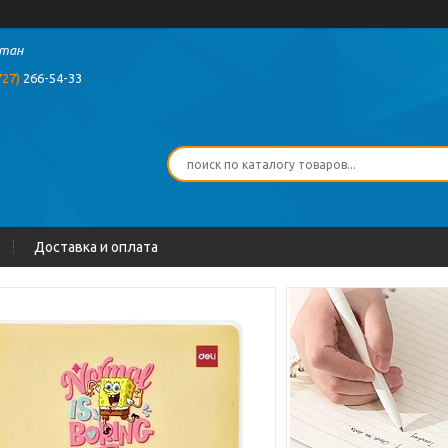
стан
727)
266-54-33
Доставка и оплата