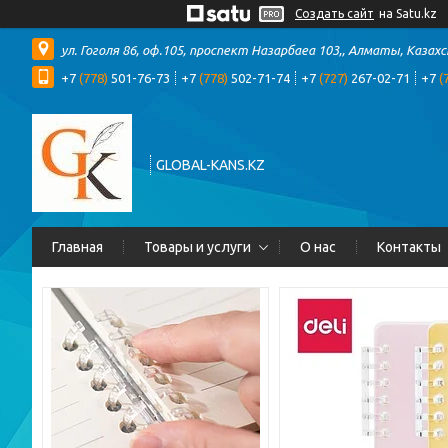
Создать сайт
на Satu.kz
ул. Гоголя 86, оф.105, проспект Назарбаеа 103,, Алматы, Казах
+7
(778)
501-76-73
+7
(778)
502-71-74
+7
(727)
267-02-71
+7
(
GLOBAL-KANS.KZ
Главная
Товары и услуги
О нас
Контакты