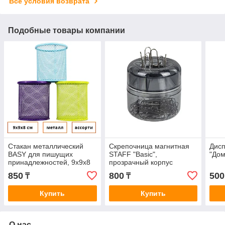
Все условия возврата
Подобные товары компании
Стакан металлический
Скрепочница магнитная
Дисп
BASY для пишущих
STAFF "Basic",
"Дом
принадлежностей, 9х9х8
прозрачный корпус
см, круглый, ассорти
850
800
500
₸
₸
Купить
Купить
О нас