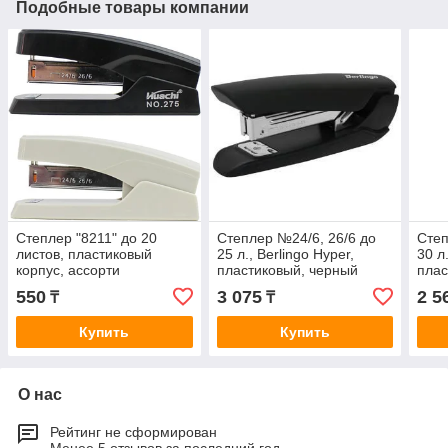
Подобные товары компании
Степлер "8211" до 20
Степлер №24/6, 26/6 до
Степ
листов, пластиковый
25 л., Berlingo Hyper,
30 л.
корпус, ассорти
пластиковый, черный
плас
550
3 075
2 5
₸
₸
Купить
Купить
О нас
Рейтинг не сформирован