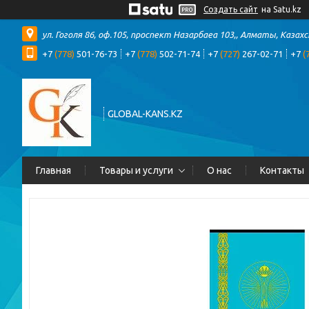
Создать сайт
на Satu.kz
ул. Гоголя 86, оф.105, проспект Назарбаеа 103,, Алматы, Казах
+7
(778)
501-76-73
+7
(778)
502-71-74
+7
(727)
267-02-71
+7
(
GLOBAL-KANS.KZ
Главная
Товары и услуги
О нас
Контакты