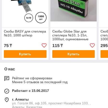
Скобы BASY для степлера
Скобы Globе Star для
Скоб
№10, 1000 шт/кор
степлера №10, 1-15л,
степ
1000шт, оцинкованные
1000
75
115
295
₸
₸
Купить
Купить
О нас
Рейтинг не сформирован
Менее 5 отзывов за последний год
Работает с 15.06.2017
г. Алматы
ул. Гоголя 86, оф.105, проспект Назарбаеа 103, ,
Алматы, Казахстан