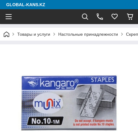
GLOBAL-KANS.KZ
Товары и услуги
Настольные принадлежности
Скреп