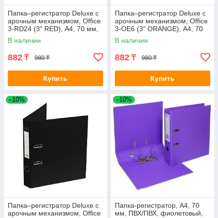
Папка–регистратор Deluxe с
Папка–регистратор Deluxe с
арочным механизмом, Office
арочным механизмом, Office
3-RD24 (3" RED), А4, 70 мм,
3-OE6 (3" ORANGE), А4, 70
красный
мм, оранжевый
В наличии
В наличии
882
882
₸
₸
980 ₸
980 ₸
Купить
Купить
–10%
–10%
Папка–регистратор Deluxe с
Папка-регистратор, А4, 70
арочным механизмом, Office
мм, ПВХ/ПВХ, фиолетовый,