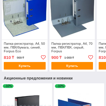
Папка-регистратор, А4, 50
Папка-регистратор, А4, 70
Папк
мм, ПВХ/бумага, синий,
мм, ПВХ/ПВХ, серый,
мм, 
Forpus Eco
Forpus
Forp
810
900
810
₸
₸
900 ₸
1 000 ₸
Купить
Купить
Акционные предложения и новинки
–10%
–10%