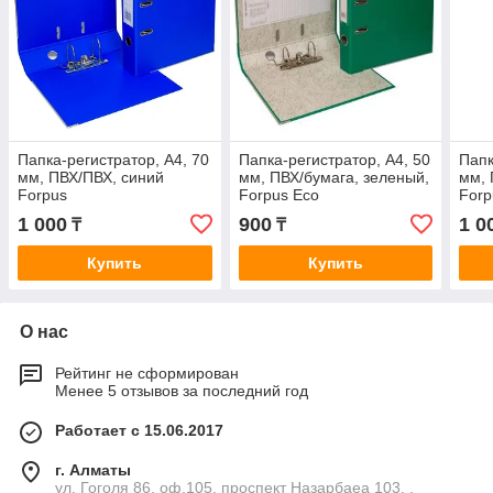
Папка-регистратор, А4, 70
Папка-регистратор, А4, 50
Папк
мм, ПВХ/ПВХ, синий
мм, ПВХ/бумага, зеленый,
мм, 
Forpus
Forpus Eco
Forp
1 000
900
1 0
₸
₸
Купить
Купить
О нас
Рейтинг не сформирован
Менее 5 отзывов за последний год
Работает с 15.06.2017
г. Алматы
ул. Гоголя 86, оф.105, проспект Назарбаеа 103, ,