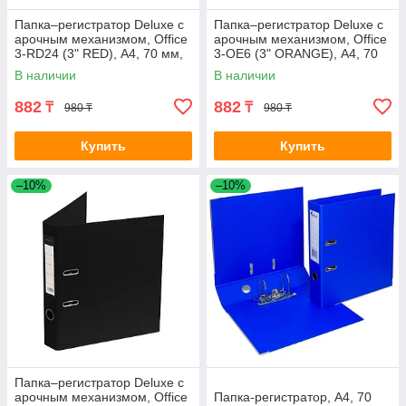
Папка–регистратор Deluxe с
Папка–регистратор Deluxe с
арочным механизмом, Office
арочным механизмом, Office
3-RD24 (3" RED), А4, 70 мм,
3-OE6 (3" ORANGE), А4, 70
красный
мм, оранжевый
В наличии
В наличии
882
882
₸
₸
980 ₸
980 ₸
Купить
Купить
–10%
–10%
Папка–регистратор Deluxe с
арочным механизмом, Office
Папка-регистратор, А4, 70