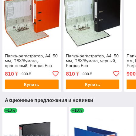
Папка-регистратор, А4, 50
Папка-регистратор, А4, 50
Папк
мм, ПВХ/бумага,
мм, ПВХ/бумага, черный,
мм, 
оранжевый, Forpus Есо
Forpus Есо
Forp
810
810
900
₸
₸
900 ₸
900 ₸
Купить
Купить
Акционные предложения и новинки
–10%
–10%