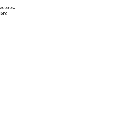
исовок.
ного