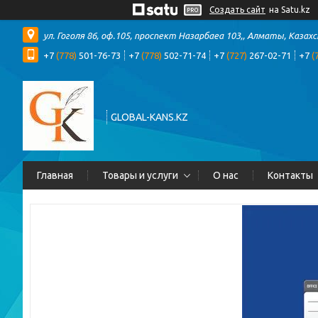
Создать сайт
на Satu.kz
ул. Гоголя 86, оф.105, проспект Назарбаеа 103,, Алматы, Казах
+7
(778)
501-76-73
+7
(778)
502-71-74
+7
(727)
267-02-71
+7
(
GLOBAL-KANS.KZ
Главная
Товары и услуги
О нас
Контакты