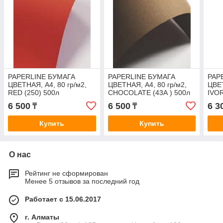
PAPERLINE БУМАГА
PAPERLINE БУМАГА
PAP
ЦВЕТНАЯ, А4, 80 гр/м2,
ЦВЕТНАЯ, А4, 80 гр/м2,
ЦВЕТ
RED (250) 500л
CHOCOLATE (43А ) 500л
IVOR
6 500
6 500
6 3
₸
₸
Купить
Купить
О нас
Рейтинг не сформирован
Менее 5 отзывов за последний год
Работает с 15.06.2017
г. Алматы