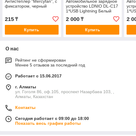
Антистеплер "Mercyfan", с
Автомобильное зарядное
Авто
фиксатором, черный
устройство LDNIO DL-C17
устр
1*USB Lightning Белый
1*US
215
2 000
2 0
₸
₸
Купить
Купить
О нас
Рейтинг не сформирован
Менее 5 отзывов за последний год
Работает с 15.06.2017
г. Алматы
ул. Гоголя 86, оф.105, проспект Назарбаеа 103, ,
Алматы, Казахстан
Контакты
Сегодня работает с 09:00 до 18:00
Показать весь график работы