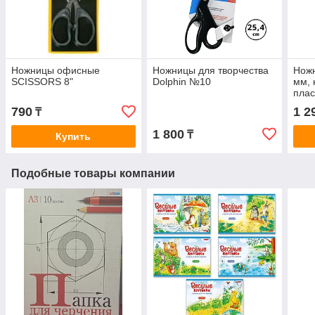
Ножницы офисные
Ножницы для творчества
Ножн
SCISSORS 8"
Dolphin №10
мм, 
плас
ассо
790
1 2
₸
1 800
₸
Купить
Подобные товары компании