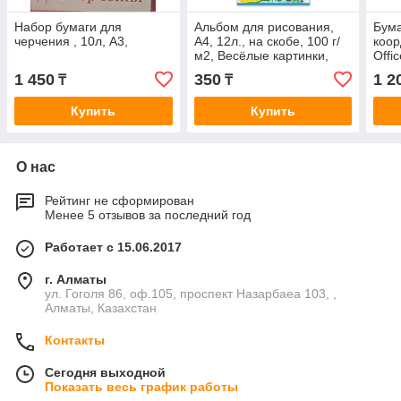
Набор бумаги для
Альбом для рисования,
Бума
черчения , 10л, А3,
А4, 12л., на скобе, 100 г/
коор
м2, Весёлые картинки,
Offi
SVETOCH
лист
1 450
350
1 2
₸
₸
сетк
Купить
Купить
О нас
Рейтинг не сформирован
Менее 5 отзывов за последний год
Работает с 15.06.2017
г. Алматы
ул. Гоголя 86, оф.105, проспект Назарбаеа 103, ,
Алматы, Казахстан
Контакты
Сегодня выходной
Показать весь график работы