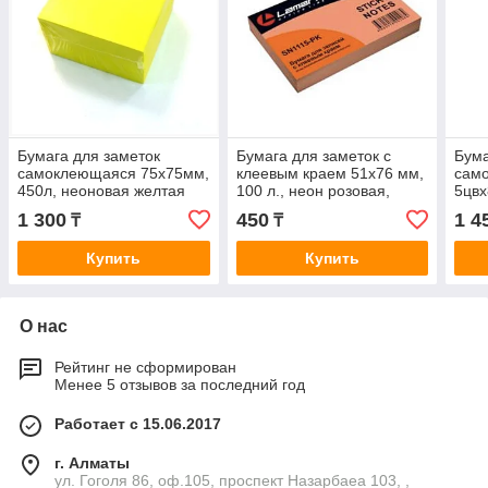
Бумага для заметок
Бумага для заметок с
Бума
самоклеющаяся 75x75мм,
клеевым краем 51x76 мм,
сам
450л, неоновая желтая
100 л., неон розовая,
5цвx
Pronoti
Lamark
цвет
1 300
450
1 4
₸
₸
Купить
Купить
О нас
Рейтинг не сформирован
Менее 5 отзывов за последний год
Работает с 15.06.2017
г. Алматы
ул. Гоголя 86, оф.105, проспект Назарбаеа 103, ,