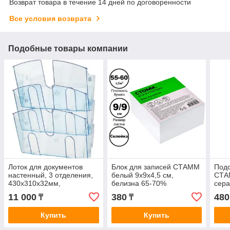
Возврат товара в течение 14 дней по договоренности
Все условия возврата
Подобные товары компании
Лоток для документов
Блок для записей СТАММ
Подс
настенный, 3 отделения,
белый 9х9х4,5 см,
СТА
430x310x32мм,
белизна 65-70%
сер
прозрачно-синий,
11 000
380
480
₸
₸
Купить
Купить