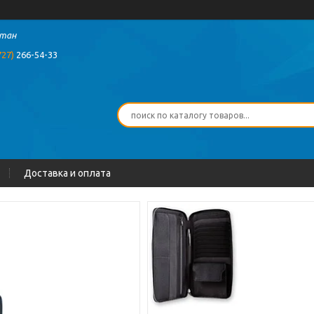
стан
727)
266-54-33
Доставка и оплата