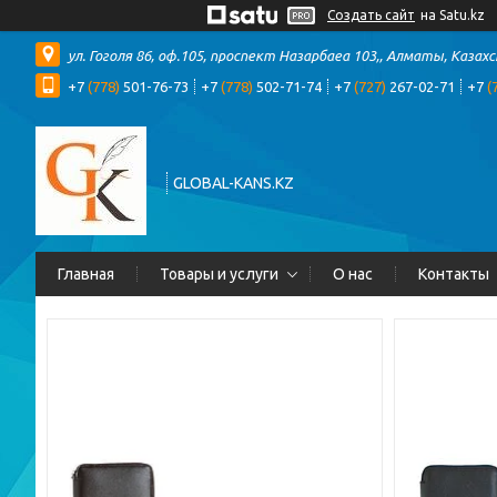
Создать сайт
на Satu.kz
ул. Гоголя 86, оф.105, проспект Назарбаеа 103,, Алматы, Казах
+7
(778)
501-76-73
+7
(778)
502-71-74
+7
(727)
267-02-71
+7
(
GLOBAL-KANS.KZ
Главная
Товары и услуги
О нас
Контакты