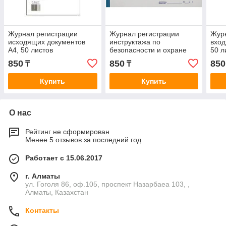
Журнал регистрации
Журнал регистрации
Журн
исходящих документов
инструктажа по
вход
А4, 50 листов
безопасности и охране
50 л
труда на рабочем месте,
850
850
850
₸
₸
А4, 50 листов
Купить
Купить
О нас
Рейтинг не сформирован
Менее 5 отзывов за последний год
Работает с 15.06.2017
г. Алматы
ул. Гоголя 86, оф.105, проспект Назарбаеа 103, ,
Алматы, Казахстан
Контакты