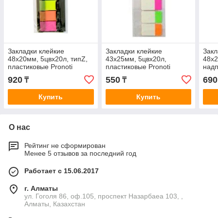
Закладки клейкие
Закладки клейкие
Закл
48x20мм, 5цвx20л, типZ,
43x25мм, 5цвx20л,
48x2
пластиковые Pronoti
пластиковые Pronoti
надп
неон
920
550
690
₸
₸
Pron
Купить
Купить
О нас
Рейтинг не сформирован
Менее 5 отзывов за последний год
Работает с 15.06.2017
г. Алматы
ул. Гоголя 86, оф.105, проспект Назарбаеа 103, ,
Алматы, Казахстан