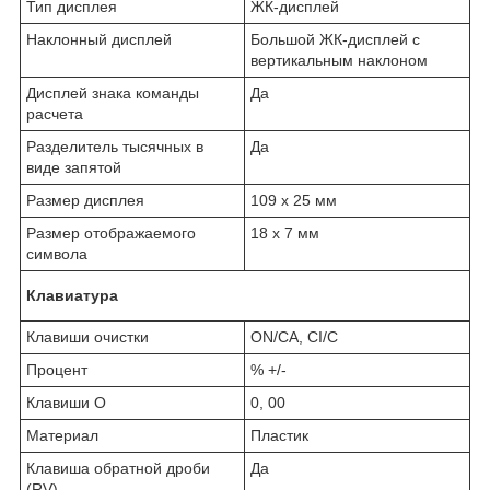
Тип дисплея
ЖК-дисплей
Наклонный дисплей
Большой ЖК-дисплей с
вертикальным наклоном
Дисплей знака команды
Да
расчета
Разделитель тысячных в
Да
виде запятой
Размер дисплея
109 x 25 мм
Размер отображаемого
18 x 7 мм
символа
Клавиатура
Клавиши очистки
ON/CA, CI/C
Процент
% +/-
Клавиши O
0, 00
Материал
Пластик
Клавиша обратной дроби
Да
(RV)