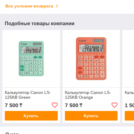
Все условия возврата
Подобные товары компании
Калькулятор Canon LS-
Калькулятор Canon LS-
Каль
125KB Green
125KB Orange
7 500
7 500
1 5
₸
₸
Купить
Купить