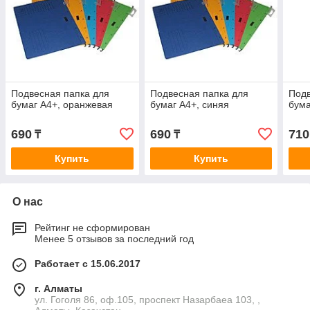
Подвесная папка для
Подвесная папка для
Подв
бумаг А4+, оранжевая
бумаг А4+, синяя
бума
690
690
710
₸
₸
Купить
Купить
О нас
Рейтинг не сформирован
Менее 5 отзывов за последний год
Работает с 15.06.2017
г. Алматы
ул. Гоголя 86, оф.105, проспект Назарбаеа 103, ,