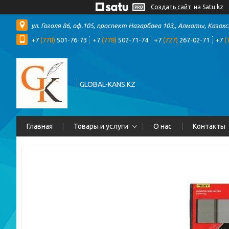
Создать сайт
на Satu.kz
ул. Гоголя 86, оф.105, проспект Назарбаеа 103,, Алматы, Казах
+7
(778)
501-76-73
+7
(778)
502-71-74
+7
(727)
267-02-71
+7
(
GLOBAL-KANS.KZ
Главная
Товары и услуги
О нас
Контакты