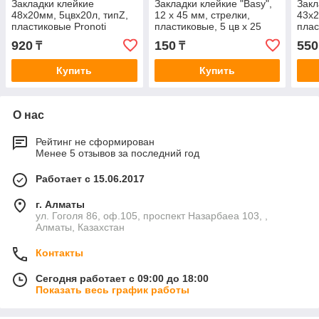
Закладки клейкие
Закладки клейкие "Basy",
Закл
48x20мм, 5цвx20л, типZ,
12 х 45 мм, стрелки,
43x2
пластиковые Pronoti
пластиковые, 5 цв х 25
плас
листов
920
150
550
₸
₸
Купить
Купить
О нас
Рейтинг не сформирован
Менее 5 отзывов за последний год
Работает с 15.06.2017
г. Алматы
ул. Гоголя 86, оф.105, проспект Назарбаеа 103, ,
Алматы, Казахстан
Контакты
Сегодня работает с 09:00 до 18:00
Показать весь график работы