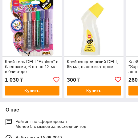
Клей-гель DELI "Explora" с
Клей канцелярский DELI,
Клей
блестками, 6 шт по 12 мл,
65 мл, с аппликатором
"Sup
в блистере
апп
1 030
300
260
₸
₸
Купить
Купить
О нас
Рейтинг не сформирован
Менее 5 отзывов за последний год
Работает с 15.06.2017