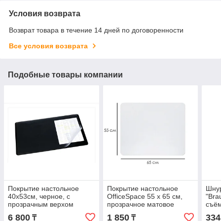
Условия возврата
Возврат товара в течение 14 дней по договоренности
Все условия возврата
Подобные товары компании
Покрытие настольное
Покрытие настольное
Шну
40х53см, черное, с
OfficeSpace 55 х 65 см,
"Bra
прозрачным верхом
прозрачное матовое
съё
Durable
клип
6 800
1 850
334
₸
₸
синя