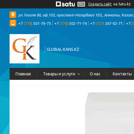
Создать сайт
на Satu.kz
ул. Гоголя 86, оф.105, проспект Назарбаеа 103,, Алматы, Казах
+7
(778)
501-76-73
+7
(778)
502-71-74
+7
(727)
267-02-71
+7
(
GLOBAL-KANS.KZ
Главная
Товары и услуги
О нас
Контакты