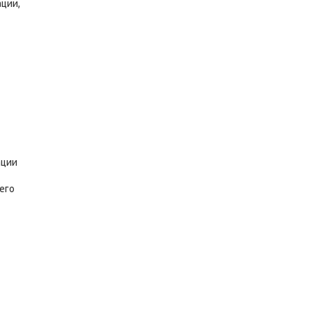
ции,
ации
его