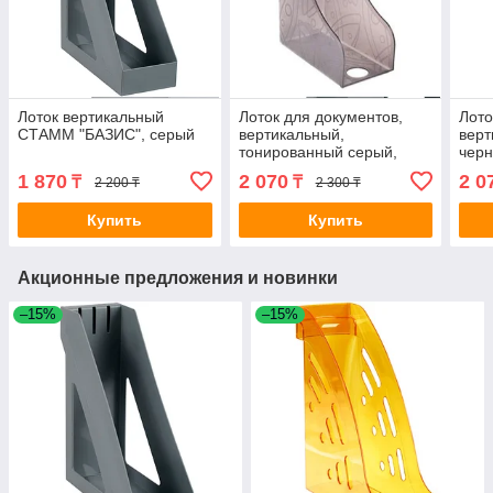
Лоток вертикальный
Лоток для документов,
Лото
СТАММ "БАЗИС", серый
вертикальный,
верт
тонированный серый,
чер
СТАММ ЛТ371
1 870
2 070
2 0
₸
₸
2 200 ₸
2 300 ₸
Купить
Купить
Акционные предложения и новинки
–15%
–15%