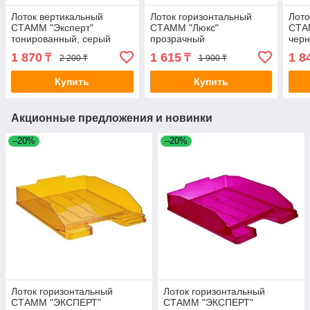
Лоток вертикальный
Лоток горизонтальный
Лото
СТАММ "Эксперт"
СТАММ "Люкс"
СТА
тонированный, серый
прозрачный
чер
1 870
1 615
1 8
₸
₸
2 200 ₸
1 900 ₸
Купить
Купить
Акционные предложения и новинки
–20%
–20%
Лоток горизонтальный
Лоток горизонтальный
СТАММ "ЭКСПЕРТ"
СТАММ "ЭКСПЕРТ"