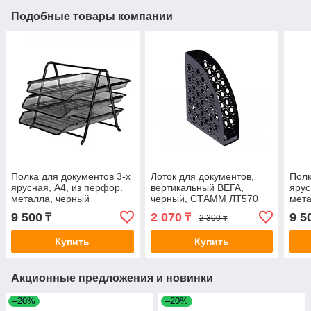
Подобные товары компании
Полка для документов 3-х
Лоток для документов,
Полк
ярусная, А4, из перфор.
вертикальный ВЕГА,
ярус
металла, черный
черный, СТАММ ЛТ570
мета
9 500
2 070
9 5
₸
₸
2 300 ₸
Купить
Купить
Акционные предложения и новинки
–20%
–20%