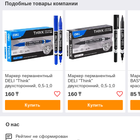
Подобные товары компании
Маркер перманентный
Маркер перманентный
Мар
DELI "Think"
DELI "Think"
BASY
двухсторонний, 0,5-1,0
двухсторонний, 0,5-1,0
кра
мм, синий
мм, черный
160
160
85
₸
₸
Купить
Купить
О нас
Рейтинг не сформирован