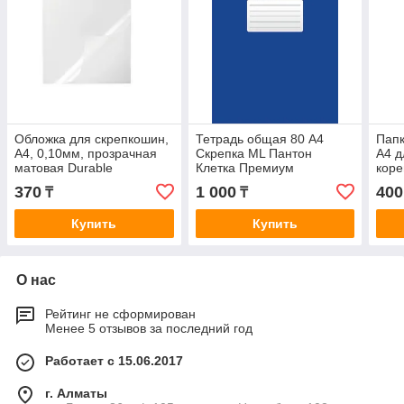
Обложка для скрепкошин,
Тетрадь общая 80 А4
Папк
А4, 0,10мм, прозрачная
Скрепка ML Пантон
А4 д
матовая Durable
Клетка Премиум
коре
4+0+Ламинация матовая
370
1 000
400
₸
₸
Купить
Купить
О нас
Рейтинг не сформирован
Менее 5 отзывов за последний год
Работает с 15.06.2017
г. Алматы