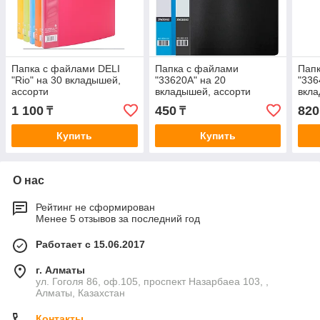
Папка с файлами DELI
Папка с файлами
Пап
"Rio" на 30 вкладышей,
"33620A" на 20
"336
ассорти
вкладышей, ассорти
вкла
1 100
450
820
₸
₸
Купить
Купить
О нас
Рейтинг не сформирован
Менее 5 отзывов за последний год
Работает с 15.06.2017
г. Алматы
ул. Гоголя 86, оф.105, проспект Назарбаеа 103, ,
Алматы, Казахстан
Контакты