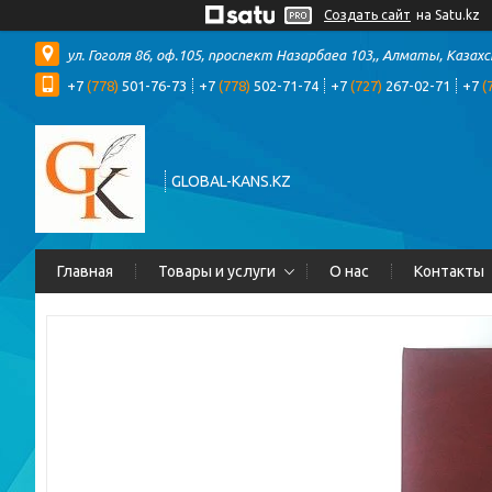
Создать сайт
на Satu.kz
ул. Гоголя 86, оф.105, проспект Назарбаеа 103,, Алматы, Казах
+7
(778)
501-76-73
+7
(778)
502-71-74
+7
(727)
267-02-71
+7
(
GLOBAL-KANS.KZ
Главная
Товары и услуги
О нас
Контакты